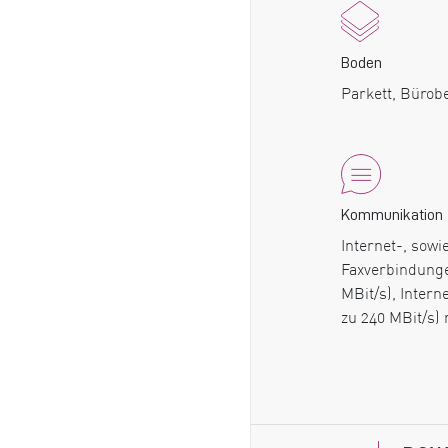
Boden
Parkett, Bürob
Kommunikation
Internet-, sowi
Faxverbindunge
MBit/s), Inter
zu 240 MBit/s)