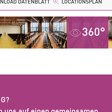
NLOAD DATENBLATT
LOCATIONSPLAN
360°
IG?
n uns auf einen gemeinsamen