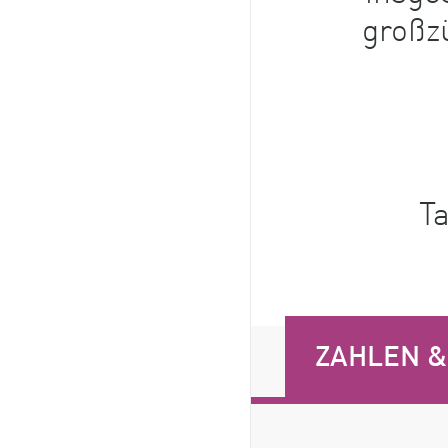
großz
T
ZAHLEN &