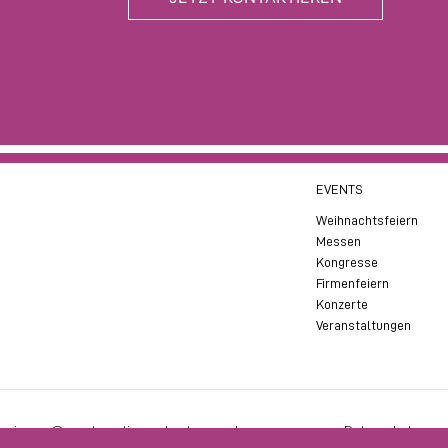
EVENTS
Weihnachtsfeiern
Messen
Kongresse
Firmenfeiern
Konzerte
Veranstaltungen
a.wimmer@eventquartier-wels.at
Impressum
Datenschutz