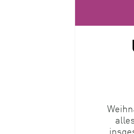
Weihna
alle
insge