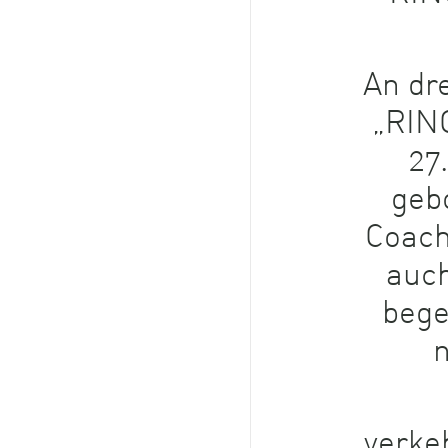
An dr
„RING
27
geb
Coach
auch
bege
verke