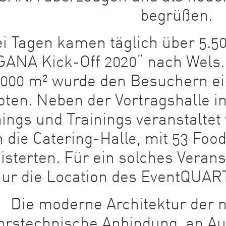
begrüßen.
ei Tagen kamen täglich über 5
ANA Kick-Off 2020“ nach Wels. 
.000 m² wurde den Besuchern ein
oten. Neben der Vortragshalle i
ings und Trainings veranstaltet
 die Catering-Halle, mit 53 Foo
isterten. Für ein solches Vera
nur die Location des EventQUART
Die moderne Architektur der n
hrstechnische Anbindung, an A