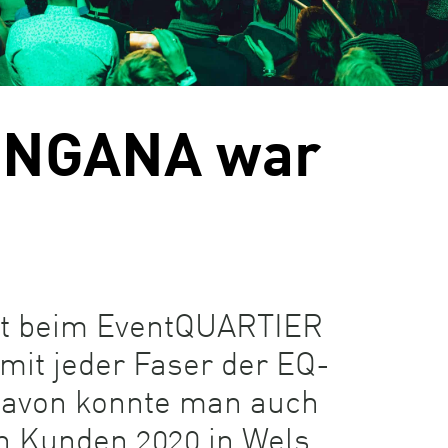
RINGANA war
s
 ist beim EventQUARTIER
 mit jeder Faser der EQ-
Davon konnte man auch
 Kunden 2020 in Wels