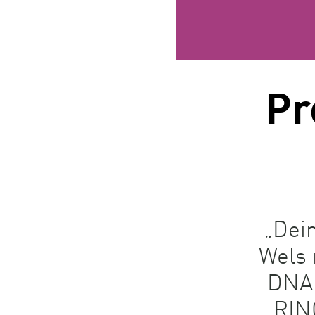
Pr
„Dei
Wels 
DNA 
RIN